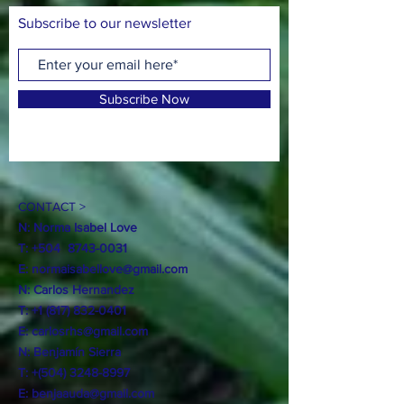
Subscribe to our newsletter
Subscribe Now
CONTACT >
N: Norma Isabel Love
T: +504
8743-0031
E:
normaisabellove@gmail.com
N: Carlos Hernandez
T:
+1 (817) 832-0401
E:
carlosrhs@gmail.com
N:
Benjamín
Sierra
T: +(504)
3248-8997
E:
benjaauda@gmail.com