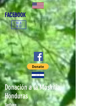
FACEBOOK
ME
NU
Donación a la Moskitia,
Honduras
Señora