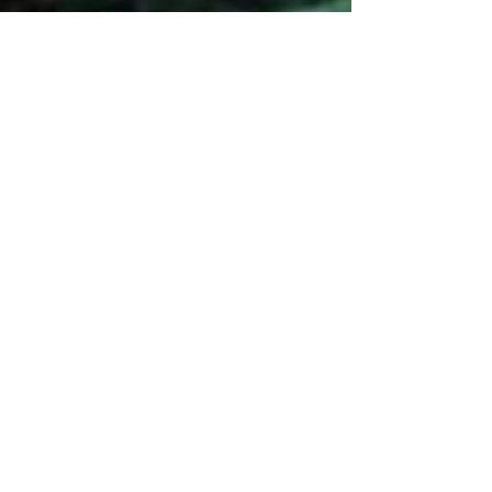
April 2020
Creative Designer by Benjamín Sierra,
Honduras. C.A.
Email: benjaauda@gmail.com
Co Diseñador by Carlos Hernandez, Texas,
EEUU
Email: carlosrhs@gmail.com
Contactos con los Proyectos de
Asociación Norma I Love(ANIL):
Benjamín Sierra +
(504) 3248-8997
Carlos Hernandez +
1 (817) 832-0401
ETA Y IOTA | " RIOS DESBORDADOS, Y
DESTROZOS DE LA POTENTES
TORMENTAS EN LA ALDEA MOCORON,
LA MOSKITIA.
Las intesas lluvias y los vientos de hasta
275 Km por hora por ahora provocaron