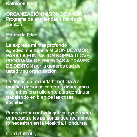
Kathleen Price
ORGANIZACIÓN MISION DE AMOR
Programa de enmiendas a través de
Denton
Estimada Price:
Le expreso mi más profundo
agradecimiento a la MISION DE AMOR
PARA LA FUNDACION NORMA I LOVE,
PROGRAMA DE EMIENDAS A TRAVES
DE DENTON por la generosidad de
usted y su organización.
La donación recibida beneficiará a
muchas personas carentes de recursos
y salud es gran aliciente para continuar
trabajando en bien de las cosas
sociales.
Puede estar confiada que su ayuda será
entregada a las personas que realmente
lo necesitan en la Moskitia, Honduras.
Cordialmente,