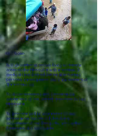
Our Goal
>
Is to provide the people living in remote
areas of the Mosquitia with a system of
medical care and education that fosters
personal development and improvement of
the community.
To foster research and conservation
awareness of the natural resources in the
Mosquitia.
To promote public awareness of, and
appreciation for the rich biological
abundance of the Mosquitia, both within
Honduras and worldwide.