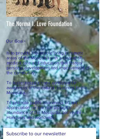
The Norma I. Love Foundation
Our Goal
>
Is to provide the people living in remote
areas of the Mosquitia with a system of
medical care and education that fosters
personal development and improvement of
the community.
To foster research and conservation
awareness of the natural resources in the
Mosquitia.
To promote public awareness of, and
appreciation for the rich biological
abundance of the Mosquitia, both within
Honduras and worldwide.
Subscribe to our newsletter