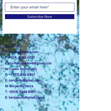
Subscribe Now
CONTACT >
N: Norma Isabel Love
T: +504
8743-0031
E:
normaisabellove@gmail.com
N: Carlos Hernandez
T:
+1 (817) 832-0401
E:
carlosrhs@gmail.com
N:
Benjamín
Sierra
T: +(504)
3248-8997
E:
benjaauda@gmail.com