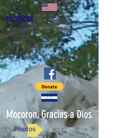
FACEBOOK
ME
NU
Mocoron, Gracias a Dios
Photos