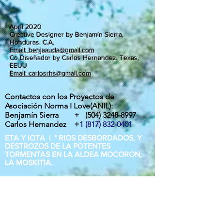
April 2020
Creative Designer by Benjamín Sierra,
Honduras. C.A.
Email: benjaauda@gmail.com
Co Diseñador by Carlos Hernandez, Texas,
EEUU
Email: carlosrhs@gmail.com
Contactos con los Proyectos de
Asociación Norma I Love(ANIL):
Benjamín Sierra +
(504) 3248-8997
Carlos Hernandez +
1 (817) 832-0401
ETA Y IOTA | " RIOS DESBORDADOS, Y
DESTROZOS DE LA POTENTES
TORMENTAS EN LA ALDEA MOCORON,
LA MOSKITIA.
Las intesas lluvias y los vientos de hasta
275 Km por hora por ahora provocaron
inundaciones, destrucción de casas,
arboles caídos, desborde y peligrosos